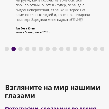
грузке, как в коллектив вольюсь. Всё
ко
ошло отлично, отель супер, веранда с
На
дом невероятная, столько интересных
ак
мечательных людей и, конечно, шикарная
до
ирода! Зарядили меня надолго💃🎊🎉🤯
Nat
кем
ебова Юлия
п в Осетии, июль 2024 г.
Взгляните на мир нашими
глазами
Фотографии, сделанные во время