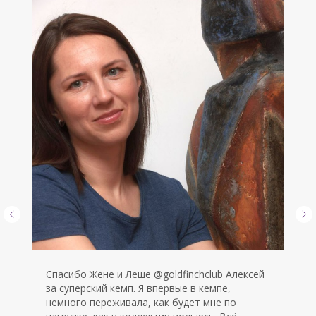
асибо Жене и Леше @goldfinchclub Алексей
Же
 суперский кемп. Я впервые в кемпе,
ча
много переживала, как будет мне по
Оч