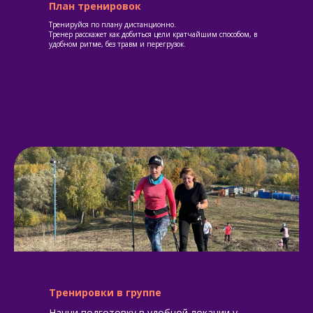
План тренировок
Тренируйся по плану дистанционно.
Тренер расскажет как добиться цели кратчайшим способом, в
удобном ритме, без травм и перегрузок.
Заказать
Подпишитесь на наш канал в
Тренировки в группе
телеграм с анонсами путешествий
Начни подготовку в удобной локации у